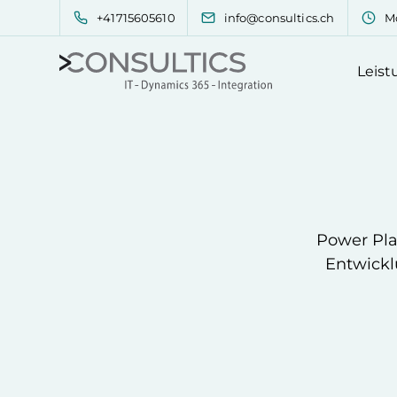
+41715605610
info@consultics.ch
Mo
Leis
Power Pla
Entwickl